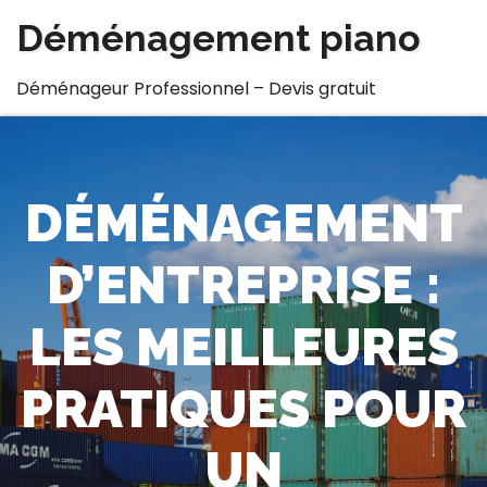
Skip
Déménagement piano
to
content
Déménageur Professionnel – Devis gratuit
DÉMÉNAGEMENT
D’ENTREPRISE :
LES MEILLEURES
PRATIQUES POUR
UN