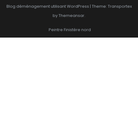
Blog déménagement
utilisant WordPress
|
Theme: Transportex
by Themeansar.
Peintre Finistère nord